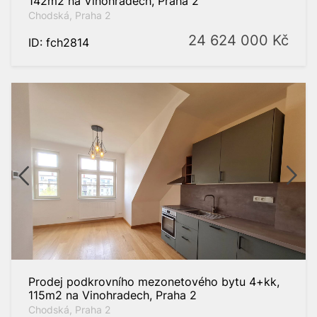
142m2 na Vinohradech, Praha 2
Chodská, Praha 2
24 624 000
Kč
ID: fch2814
Prodej podkrovního mezonetového bytu 4+kk,
115m2 na Vinohradech, Praha 2
Chodská, Praha 2