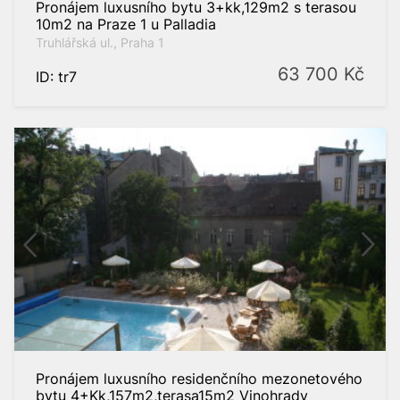
Pronájem luxusního bytu 3+kk,129m2 s terasou
10m2 na Praze 1 u Palladia
Truhlářská ul., Praha 1
63 700
Kč
ID: tr7
Pronájem luxusního residenčního mezonetového
bytu 4+Kk,157m2,terasa15m2 Vinohrady