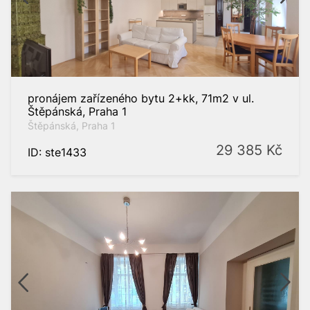
Praha 4
Praha 6
Praha 8
Praha 10
pronájem zařízeného bytu 2+kk, 71m2 v ul.
Štěpánská, Praha 1
Zahraniční
nemovitosti
Štěpánská, Praha 1
29 385
Kč
ID: ste1433
dat
t filtr