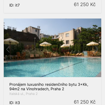
61 250
Kč
ID: it7
Pronájem luxusního residenčního bytu 3+Kk,
94m2 na Vinohradech, Praha 2
Italská ul., Praha 2
61 250
Kč
ID: it3