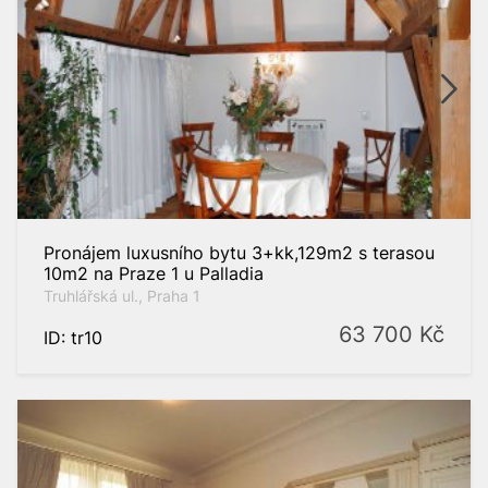
Pronájem luxusního bytu 3+kk,129m2 s terasou
10m2 na Praze 1 u Palladia
Truhlářská ul., Praha 1
63 700
Kč
ID: tr10