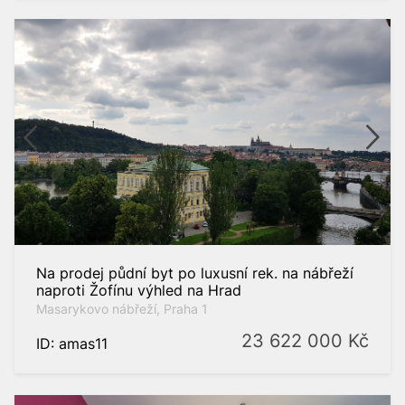
Na prodej půdní byt po luxusní rek. na nábřeží
naproti Žofínu výhled na Hrad
Masarykovo nábřeží, Praha 1
23 622 000
Kč
ID: amas11