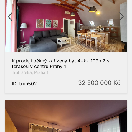
K prodeji pěkný zařízený byt 4+kk 109m2 s
terasou v centru Prahy 1
Truhlářská, Praha 1
32 500 000
Kč
ID: trun502