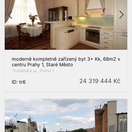
moderně kompletně zařízený byt 3+ Kk, 68m2 v
centru Prahy 1, Staré Město
Truhlářská ul., Praha 1
24 319 444
Kč
ID: tr6