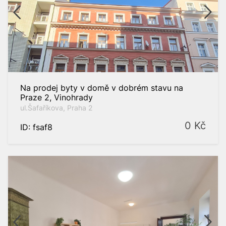
í
Na prodej byty v domě v dobrém stavu na
Praze 2, Vinohrady
2
do
m
ul.Šafaříkova, Praha 2
0
Kč
ID: fsaf8
Praha - západ
Praha 2