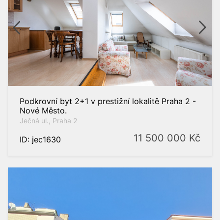
ry
do
Podkrovní byt 2+1 v prestižní lokalitě Praha 2 -
Nové Město.
Ječná ul., Praha 2
11 500 000
Kč
ID: jec1630