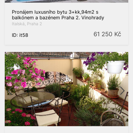
Pronájem luxusního bytu 3+kk,94m2 s
balkónem a bazénem Praha 2. Vinohrady
Italská, Praha 2
61 250
Kč
ID: it58