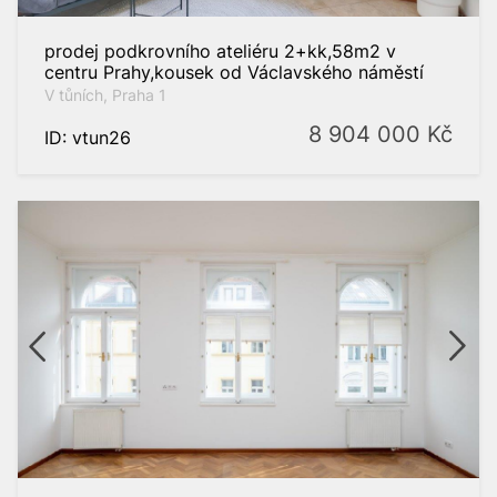
prodej podkrovního ateliéru 2+kk,58m2 v
centru Prahy,kousek od Václavského náměstí
V tůních, Praha 1
8 904 000
Kč
ID: vtun26