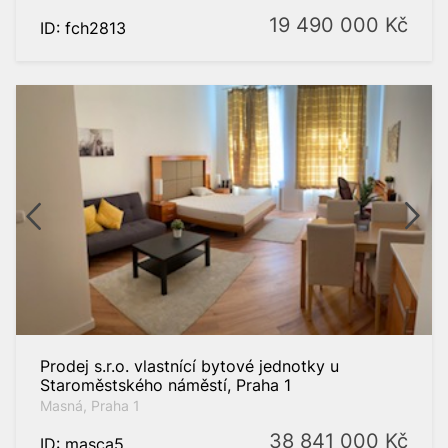
19 490 000
Kč
ID: fch2813
Prodej s.r.o. vlastnící bytové jednotky u
Staroměstského náměstí, Praha 1
Masná, Praha 1
38 841 000
Kč
ID: masca5