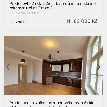
Prodej bytu 2+kk, 52m2, byt i dům po nedávné
rekonstrukci na Praze 2
Koubkova, Praha 2
11 180 000
Kč
ID: kou13
Prodej podkrovního mezonetového bytu 5+kk,