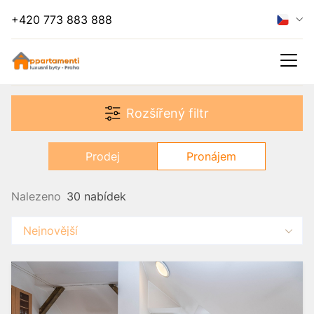
+420 773 883 888
Skrýt filtr
Rozšířený filtr
Pronájem
Prodej
Pronájem
Nalezeno
30 nabídek
Nejnovější
Chaty