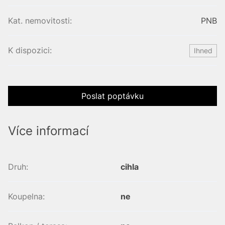
Kat. nemovitosti:
PNB
K dispozici:
Ihned
Poslat poptávku
Více informací
Druh:
cihla
Koupelna:
ne