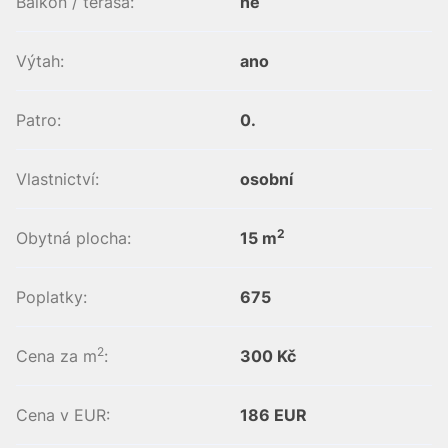
Balkon / terasa:
ne
Výtah:
ano
Patro:
0.
Vlastnictví:
osobní
2
Obytná plocha:
15 m
Poplatky:
675
2
Cena za m
:
300 Kč
Cena v EUR:
186 EUR